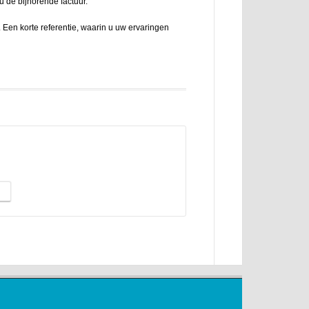
u de bijhorende factuur.
 Een korte referentie, waarin u uw ervaringen
lijvend contact met mij op!
jblijvende offerte aan