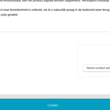
het eindresultaat, kan het product digitaal worden opgeleverd. Vervolgens ontvangt 
naar tevredenheid is voltooid, zie ik u natuurlijk graag in de toekomst weer terug.
prijs gesteld.
Neem nu vrijb
Of vraag een vri
Neem contact op!
Contact