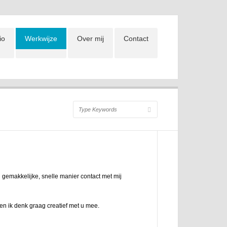
io
Werkwijze
Over mij
Contact
n gemakkelijke, snelle manier contact met mij
 en ik denk graag creatief met u mee.